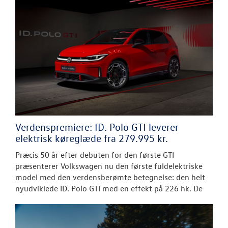
Verdenspremiere: ID. Polo GTI leverer
elektrisk køreglæde fra 279.995 kr.
Præcis 50 år efter debuten for den første GTI
præsenterer Volkswagen nu den første fuldelektriske
model med den verdensberømte betegnelse: den helt
nyudviklede ID. Polo GTI med en effekt på 226 hk. De