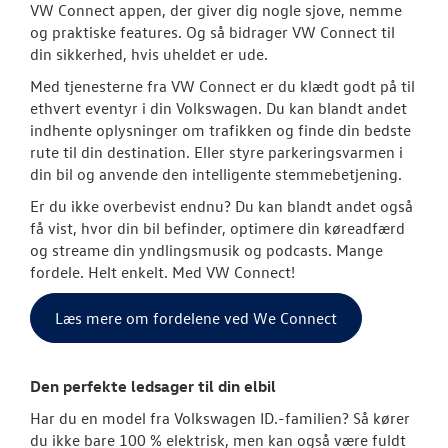
VW Connect appen, der giver dig nogle sjove, nemme
Service 5+ til e
og praktiske features. Og så bidrager VW Connect til
din sikkerhed, hvis uheldet er ude.
Volkswagen Er
Med tjenesterne fra VW Connect er du klædt godt på til
Service 5+
ethvert eventyr i din Volkswagen. Du kan blandt andet
indhente oplysninger om trafikken og finde din bedste
Serviceabonn
rute til din destination. Eller styre parkeringsvarmen i
din bil og anvende den intelligente stemmebetjening.
Softwareopda
Er du ikke overbevist endnu? Du kan blandt andet også
Velkomstpakke 
få vist, hvor din bil befinder, optimere din køreadfærd
og streame din yndlingsmusik og podcasts. Mange
VW Connect
fordele. Helt enkelt. Med VW Connect!
MinVolkswage
Læs mere om fordelene ved We Connect
Service Cam
Den perfekte ledsager til din elbil
Tjekvik
Har du en model fra Volkswagen ID.-familien? Så kører
du ikke bare 100 % elektrisk, men kan også være fuldt
Hjulskifte