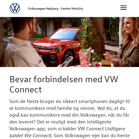
Volkswagen
Toggle
Volkswagen Højbjerg - Semler Mobility
naviga
FORSIDE
NYE PERSONBI
NYE VAREBILER
BRUGTE BILER
Bevar forbindelsen med VW
Connect
VÆRKSTED
Som de fleste bruger du sikkert smartphonen dagligt til
Bestil tid på 
at kommunikere med familie og venner. Ved du, at du
også kan kommunikere med din Volkswagen, når du får
Koncepter og 
den leveret? Det er muligt med den intelligente
Volkswagen-app, som vi kalder VW Connect (
tidligere
Volkswagen Se
kaldet We Connect
). Som Volkswagen-ejer kan du hente