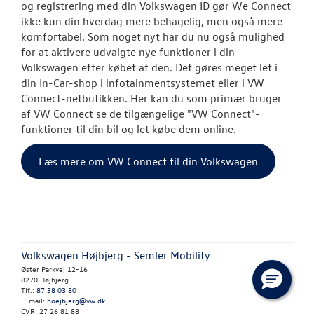
og registrering med din Volkswagen ID gør We Connect
ikke kun din hverdag mere behagelig, men også mere
komfortabel. Som noget nyt har du nu også mulighed
for at aktivere udvalgte nye funktioner i din
Volkswagen efter købet af den. Det gøres meget let i
din In-Car-shop i infotainmentsystemet eller i VW
Connect-netbutikken. Her kan du som primær bruger
af VW Connect se de tilgængelige "VW Connect"-
funktioner til din bil og let købe dem online.
Læs mere om VW Connect til din Volkswagen
Volkswagen Højbjerg - Semler Mobility
Øster Parkvej 12-16
8270 Højbjerg
Tlf.:
87 38 03 80
E-mail:
hoejbjerg@vw.dk
CVR: 27 26 81 88