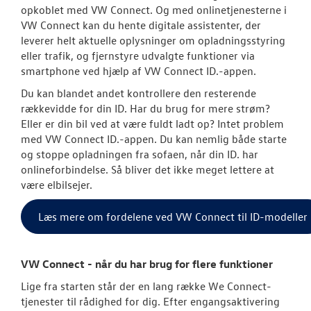
opkoblet med VW Connect. Og med onlinetjenesterne i
VW Connect kan du hente digitale assistenter, der
Hjulskifte Erh
leverer helt aktuelle oplysninger om opladningsstyring
eller trafik, og fjernstyre udvalgte funktioner via
SKADECENTER
smartphone ved hjælp af VW Connect ID.-appen.
Du kan blandet andet kontrollere den resterende
TILBEHØR
rækkevidde for din ID. Har du brug for mere strøm?
Eller er din bil ved at være fuldt ladt op? Intet problem
RESERVEDELE
med VW Connect ID.-appen. Du kan nemlig både starte
og stoppe opladningen fra sofaen, når din ID. har
onlineforbindelse. Så bliver det ikke meget lettere at
NYHEDER
være elbilsejer.
OM OS
Læs mere om fordelene ved VW Connect til ID-modeller
JOB OG KARRI
VW Connect - når du har brug for flere funktioner
Lige fra starten står der en lang række We Connect-
tjenester til rådighed for dig. Efter engangsaktivering