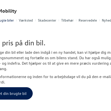
obility
ugte biler
Værksted
Skadecenter
Tilbehør
Reservedele
Nyhed
 pris på din bil.
lge din bil eller lade den indgå i en ny handel, kan vi hjælpe dig 
ingsnummeret og fortælle os om bilens stand. Du har også mulighe
- og indefra. Det hjælper os til at give en mere præcis vurdering a
ang.
nformationerne og inden for to arbejdsdage vil du på den e-mail
rdi.
t din brugte bil