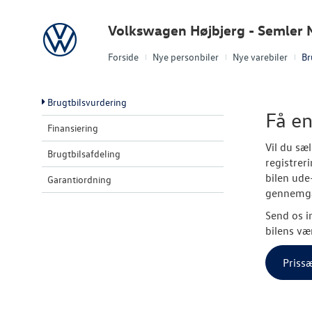
Volkswagen
Volkswagen Højbjerg - Semler M
Forside
Nye personbiler
Nye varebiler
Br
Brugtbilsvurdering
Få en
Finansiering
Vil du sæ
Brugtbilsafdeling
registrer
bilen ude
Garantiordning
gennemg
Send os i
bilens væ
Prissæ