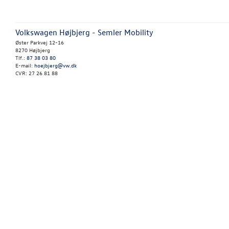
Volkswagen Højbjerg - Semler Mobility
Øster Parkvej 12-16
8270 Højbjerg
Tlf.:
87 38 03 80
E-mail:
hoejbjerg@vw.dk
CVR: 27 26 81 88