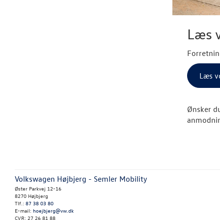
Læs v
Forretnin
Læs vo
Ønsker du
anmodni
Volkswagen Højbjerg - Semler Mobility
Øster Parkvej 12-16
8270 Højbjerg
Tlf.:
87 38 03 80
E-mail:
hoejbjerg@vw.dk
CVR: 27 26 81 88