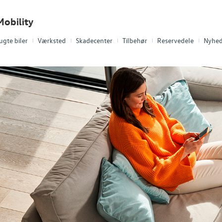
obility
ugte biler
Værksted
Skadecenter
Tilbehør
Reservedele
Nyhed