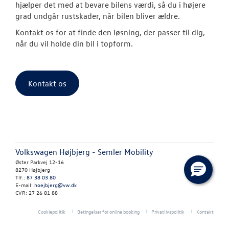
hjælper det med at bevare bilens værdi, så du i højere
Biludlejning
grad undgår rustskader, når bilen bliver ældre.
Kontakt os for at finde den løsning, der passer til dig,
Hente/bringe
når du vil holde din bil i topform.
Lånecykel
Dækopbevar
Kontakt os
Fælgerep
Book tid til 
Rustbeskytte
Volkswagen Højbjerg - Semler Mobility
Øster Parkvej 12-16
8270 Højbjerg
Synstjek
Tlf.:
87 38 03 80
E-mail:
hoejbjerg@vw.dk
Klimarens
CVR: 27 26 81 88
Cookiepolitik
Betingelser for online booking
Privatlivspolitik
Kontakt
Fordamperr