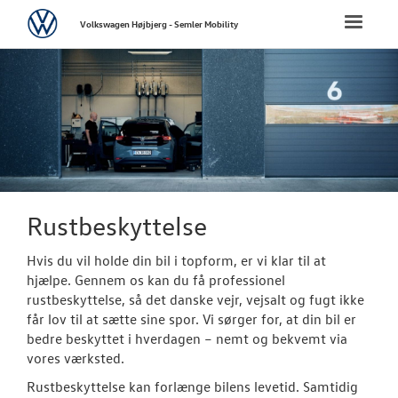
Volkswagen
Toggle
Volkswagen Højbjerg - Semler Mobility
naviga
FORSIDE
NYE PERSONBI
NYE VAREBILER
BRUGTE BILER
Rustbeskyttelse
Hvis du vil holde din bil i topform, er vi klar til at
VÆRKSTED
hjælpe. Gennem os kan du få professionel
rustbeskyttelse, så det danske vejr, vejsalt og fugt ikke
Bestil tid på 
får lov til at sætte sine spor. Vi sørger for, at din bil er
bedre beskyttet i hverdagen – nemt og bekvemt via
Koncepter og 
vores værksted.
Vejhjælp
Rustbeskyttelse kan forlænge bilens levetid. Samtidig