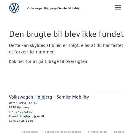
Volkswagen
Toggle
Volkswagen Højbjerg - Semler Mobility
naviga
FORSIDE
Den brugte bil blev ikke fundet
NYE PERSONBI
Dette kan skyldes at bilen er solgt, eller at du har tastet
et forkert id-nummer.
NYE VAREBILER
Klik her for at gå
tilbage til oversigten
BRUGTE BILER
Brugtbilsvurd
Volkswagen Højbjerg - Semler Mobility
Finansiering
Øster Parkvej 12-16
8270 Højbjerg
Brugtbilsafdel
Tlf.:
87 38 03 80
E-mail:
hoejbjerg@vw.dk
CVR: 27 26 81 88
Garantiordnin
Cookiepolitik
Betingelser for online booking
Privatlivspolitik
Kontakt