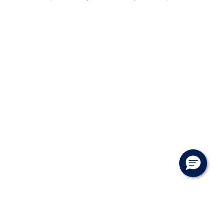
VÆRKSTED
SKADECENTER
TILBEHØR
RESERVEDELE
NYHEDER
OM OS
JOB OG KARRI