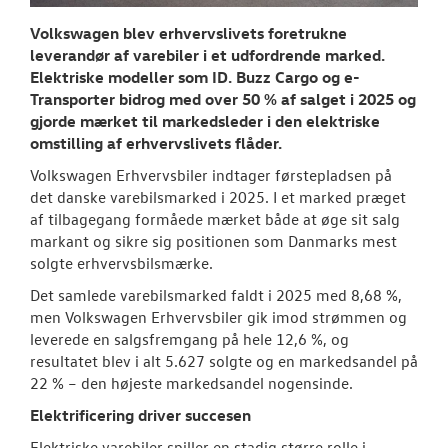
RESERVEDELE
Volkswagen blev erhvervslivets foretrukne
leverandør af varebiler i et udfordrende marked.
NYHEDER
Elektriske modeller som ID. Buzz Cargo og e-
Transporter bidrog med over 50 % af salget i 2025 og
Tilmeld dig V
gjorde mærket til markedsleder i den elektriske
Danmarks nyh
omstilling af erhvervslivets flåder.
Aktuelt
Volkswagen Erhvervsbiler indtager førstepladsen på
det danske varebilsmarked i 2025. I et marked præget
af tilbagegang formåede mærket både at øge sit salg
OM OS
markant og sikre sig positionen som Danmarks mest
solgte erhvervsbilsmærke.
JOB OG KARRI
Det samlede varebilsmarked faldt i 2025 med 8,68 %,
men Volkswagen Erhvervsbiler gik imod strømmen og
leverede en salgsfremgang på hele 12,6 %, og
resultatet blev i alt 5.627 solgte og en markedsandel på
22 % – den højeste markedsandel nogensinde.
Elektrificering driver succesen
Elektriske varebiler spiller en stadig større rolle i