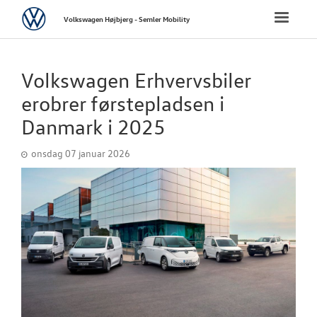
Volkswagen
Toggle
Volkswagen Højbjerg - Semler Mobility
naviga
FORSIDE
Volkswagen Erhvervsbiler
NYE PERSONBI
erobrer førstepladsen i
Danmark i 2025
NYE VAREBILER
onsdag 07 januar 2026
BRUGTE BILER
VÆRKSTED
SKADECENTER
TILBEHØR