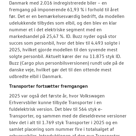
Danmark med 2.016 indregistrerede biler – en
fremgang på imponerende 61,93 % i forhold til året
før. Det er en bemærkelsesværdig bedrift, da modellen
udelukkende tilbydes som elbil, og den blev en klar
nummer et i det elektriske segment med en
markedsandel på 25,47 %. ID. Buzz nyder også stor
succes som personbil, hvor det blev til 4.493 solgte i
2025, hvilket gjorde modellen til den syvende mest
solgte personbil. Aktuelt kører der nu 11.875 styk ID.
Buzz (Cargo plus personbilsversionen) rundt ude på de
danske veje, hvilket gør det til den ottende mest
udbredte elbil i Danmark.
Transporter fortsætter fremgangen
2025 var også det første år, hvor Volkswagen
Erhvervsbiler kunne tilbyde Transporter i en
fuldelektrisk version. Det blev til 564 styk e-
Transporter, og sammen med de dieseldrevne versioner
blev det i alt til 1.769 styk Transporter i 2025 og en
samlet placering som nummer fire i totalsalget af
erhvervsbiler. Introduktionen af den nye Transporter