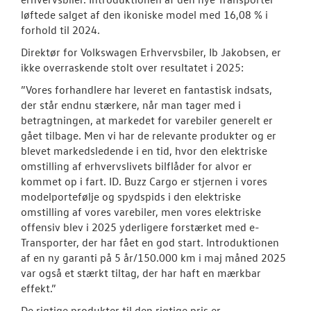
løftede salget af den ikoniske model med 16,08 % i
forhold til 2024.
Direktør for Volkswagen Erhvervsbiler, Ib Jakobsen, er
ikke overraskende stolt over resultatet i 2025:
”Vores forhandlere har leveret en fantastisk indsats,
der står endnu stærkere, når man tager med i
betragtningen, at markedet for varebiler generelt er
gået tilbage. Men vi har de relevante produkter og er
blevet markedsledende i en tid, hvor den elektriske
omstilling af erhvervslivets bilflåder for alvor er
kommet op i fart. ID. Buzz Cargo er stjernen i vores
modelportefølje og spydspids i den elektriske
omstilling af vores varebiler, men vores elektriske
offensiv blev i 2025 yderligere forstærket med e-
Transporter, der har fået en god start. Introduktionen
af en ny garanti på 5 år/150.000 km i maj måned 2025
var også et stærkt tiltag, der har haft en mærkbar
effekt.”
De rigtige produkter til den rigtige pris er