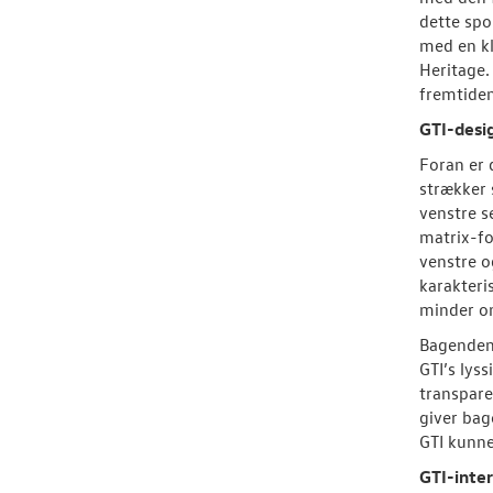
dette spo
med en kl
Heritage.
fremtiden
GTI-desi
Foran er 
strækker 
venstre s
matrix-fo
venstre o
karakteri
minder om
Bagenden 
GTI’s lys
transpare
giver bag
GTI kunne
GTI-inter