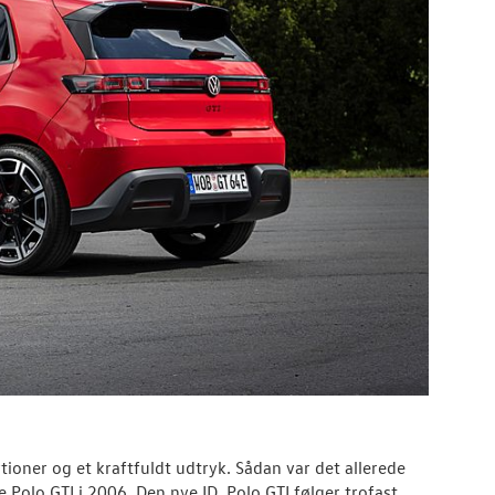
tioner og et kraftfuldt udtryk. Sådan var det allerede
Polo GTI i 2006. Den nye ID. Polo GTI følger trofast