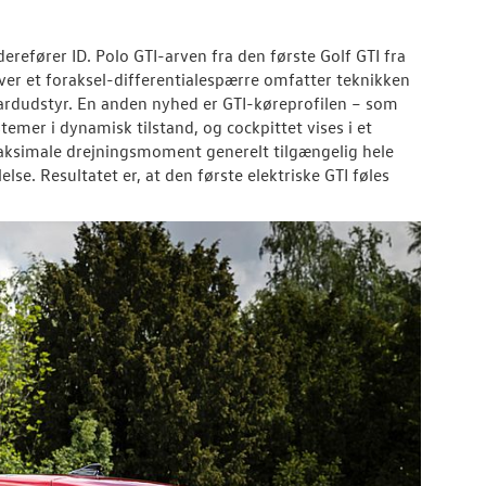
derefører ID. Polo GTI-arven fra den første Golf GTI fra
over et foraksel-differentialespærre omfatter teknikken
ardudstyr. En anden nyhed er GTI-køreprofilen – som
emer i dynamisk tilstand, og cockpittet vises i et
 maksimale drejningsmoment generelt tilgængelig hele
se. Resultatet er, at den første elektriske GTI føles