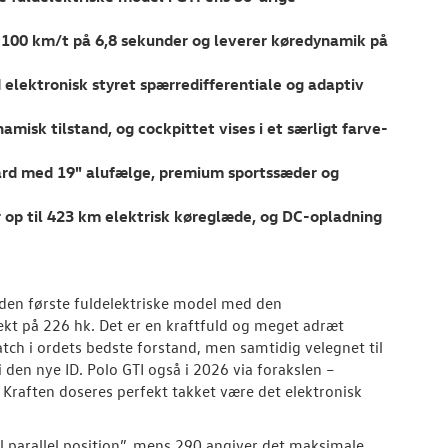
il 100 km/t på 6,8 sekunder og leverer køredynamik på
 elektronisk styret spærredifferentiale og adaptiv
amisk tilstand, og cockpittet vises i et særligt farve-
ard med 19" alufælge, premium sportssæder og
r op til 423 km elektrisk køreglæde, og DC-opladning
 den første fuldelektriske model med den
ekt på 226 hk. Det er en kraftfuld og meget adræt
ch i ordets bedste forstand, men samtidig velegnet til
den nye ID. Polo GTI også i 2026 via forakslen –
raften doseres perfekt takket være det elektronisk
al parallel position”, mens 290 angiver det maksimale