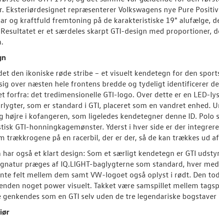
r. Eksteriørdesignet repræsenterer Volkswagens nye Pure Positi
ar og kraftfuld fremtoning på de karakteristiske 19" alufælge, 
 Resultatet er et særdeles skarpt GTI-design med proportioner, de
.
gn
det den ikoniske røde stribe – et visuelt kendetegn for den spor
sig over næsten hele frontens bredde og tydeligt identificerer den
et forfra: det tredimensionelle GTI-logo. Over dette er en LED-l
rlygter, som er standard i GTI, placeret som en vandret enhed. Un
g højre i kofangeren, som ligeledes kendetegner denne ID. Polo 
stisk GTI-honningkagemønster. Yderst i hver side er der integrer
 trækkrogene på en racerbil, der er der, så de kan trækkes ud af
har også et klart design: Som et særligt kendetegn er GTI udstyre
signatur præges af IQ.LIGHT-baglygterne som standard, hver med 
nte felt mellem dem samt VW-logoet også oplyst i rødt. Den tode
enden noget power visuelt. Takket være samspillet mellem tagspoil
 genkendes som en GTI selv uden de tre legendariske bogstaver
iør