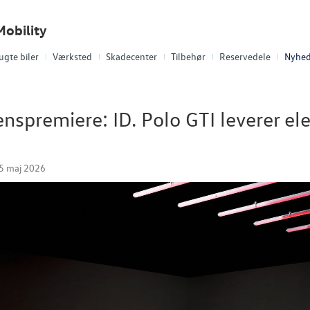
obility
ugte biler
Værksted
Skadecenter
Tilbehør
Reservedele
Nyhed
nspremiere: ID. Polo GTI leverer el
5 maj 2026