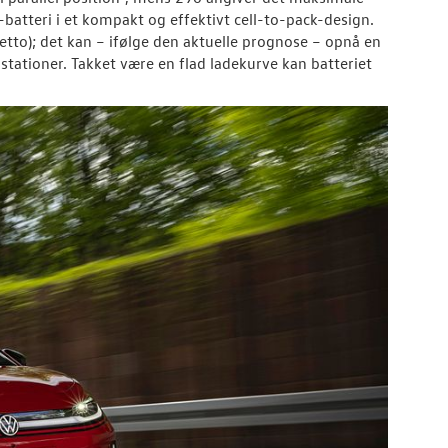
-batteri i et kompakt og effektivt cell-to-pack-design.
tto); det kan – ifølge den aktuelle prognose – opnå en
ationer. Takket være en flad ladekurve kan batteriet