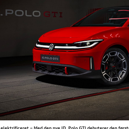
 elektrificeret – Med den nye ID. Polo GTI debuterer den først