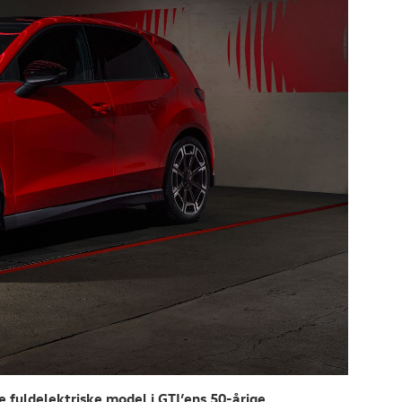
e fuldelektriske model i GTI’ens 50-årige