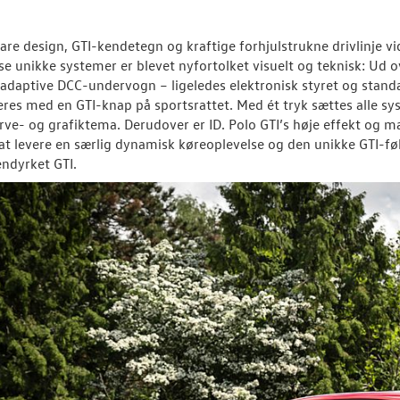
lare design, GTI-kendetegn og kraftige forhjulstrukne drivlinje vi
se unikke systemer er blevet nyfortolket visuelt og teknisk: Ud 
adaptive DCC-undervogn – ligeledes elektronisk styret og stand
eres med en GTI-knap på sportsrattet. Med ét tryk sættes alle syst
arve- og grafiktema. Derudover er ID. Polo GTI’s høje effekt og
 at levere en særlig dynamisk køreoplevelse og den unikke GTI-følel
ndyrket GTI.