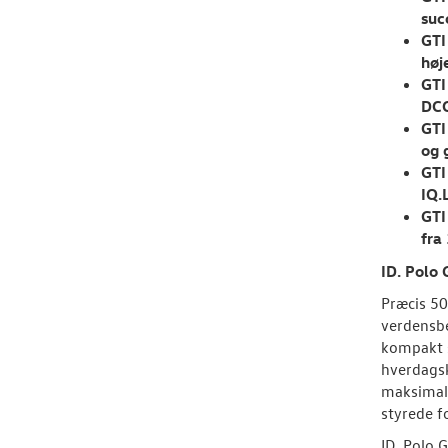
suc
GTI
høj
GTI
DCC
GTI
og 
GTI
IQ.
GTI
fra
ID. Polo 
Præcis 50
verdensbe
kompakt s
hverdagsk
maksimalt
styrede f
ID. Polo 