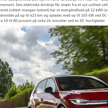
moment. Den elektriske drivlinje får strøm fra et nyt unified-cell
riet (nikkel-mangan-kobolt) har et energiindhold på 52 kWh (ne
evidde på op til 423 km og oplades med op til 105 kW ved DC-st
ra 10 til 80 procent på cirka 24 minutter ved en DC-hurtiglader.