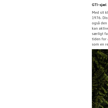
GTI-sjæl
Med sit k
1976. Dis
også den 
kan aktiv
særligt f
tiden for
som en re