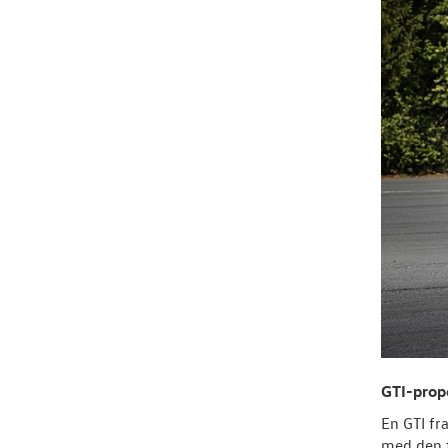
GTI-prop
En GTI fr
med den f