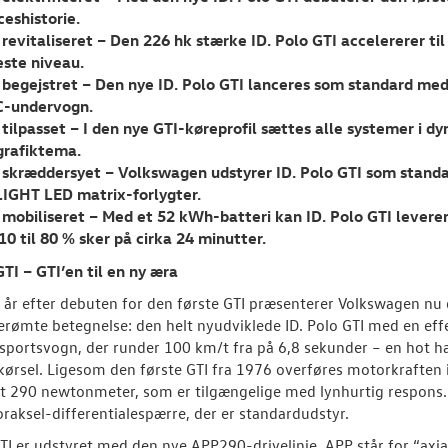
ceshistorie.
 revitaliseret – Den 226 hk stærke ID. Polo GTI accelererer t
este niveau.
 begejstret – Den nye ID. Polo GTI lanceres som standard med
-undervogn.
 tilpasset – I den nye GTI-køreprofil sættes alle systemer i dyn
grafiktema.
 skræddersyet – Volkswagen udstyrer ID. Polo GTI som stand
LIGHT LED matrix-forlygter.
 mobiliseret – Med et 52 kWh-batteri kan ID. Polo GTI levere
 10 til 80 % sker på cirka 24 minutter.
GTI – GTI’en til en ny æra
 år efter debuten for den første GTI præsenterer Volkswagen nu
rømte betegnelse: den helt nyudviklede ID. Polo GTI med en eff
portsvogn, der runder 100 km/t fra på 6,8 sekunder – en hot hat
ørsel. Ligesom den første GTI fra 1976 overføres motorkraften i 
 290 newtonmeter, som er tilgængelige med lynhurtig respons. K
oraksel-differentialespærre, der er standardudstyr.
GTI er udstyret med den nye APP290-drivelinje. APP står for “axi