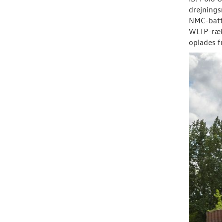
drejnings
NMC-batte
WLTP-rækk
oplades f