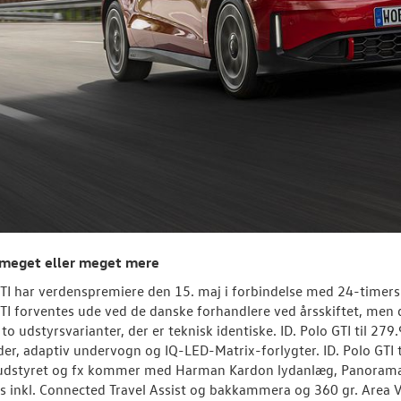
meget eller meget mere
GTI har verdenspremiere den 15. maj i forbindelse med 24-timers
GTI forventes ude ved de danske forhandlere ved årsskiftet, men de
i to udstyrsvarianter, der er teknisk identiske. ID. Polo GTI til 
er, adaptiv undervogn og IQ-LED-Matrix-forlygter. ID. Polo GTI t
udstyret og fx kommer med Harman Kardon lydanlæg, Panoramagl
s inkl. Connected Travel Assist og bakkammera og 360 gr. Area 