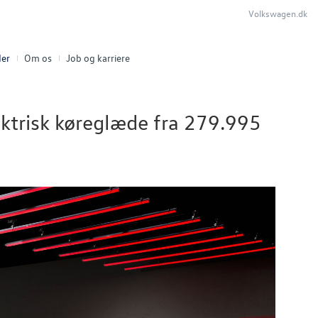
Volkswagen.dk
er
Om os
Job og karriere
ektrisk køreglæde fra 279.995