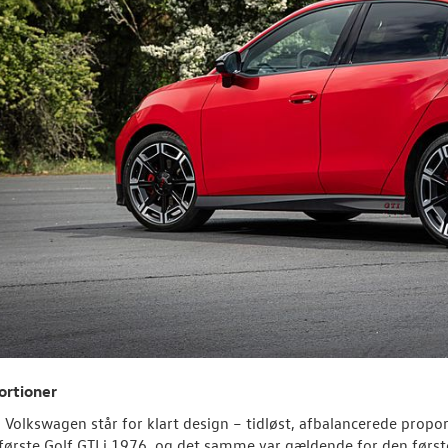
ortioner
a Volkswagen står for klart design – tidløst, afbalancerede propor
ørste Golf GTI i 1976, og det samme var gældende for den første 