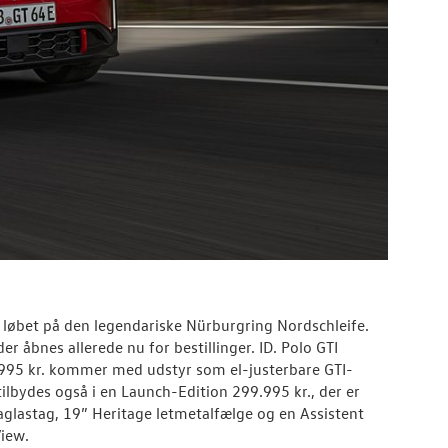
 løbet på den legendariske Nürburgring Nordschleife.
r åbnes allerede nu for bestillinger. ID. Polo GTI
279.995 kr. kommer med udstyr som el-justerbare GTI-
ilbydes også i en Launch-Edition 299.995 kr., der er
astag, 19” Heritage letmetalfælge og en Assistent
View.