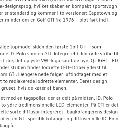
ve-designsprog, hvilket skaber en kompakt sportsvogn
der er standard og kommer i to versioner: Capetown og
r minder om en Golf GTI fra 1976 – blot ført ind i
tslige topmodel siden den første Golf GTI – som
ne ID. Polo som en GTI. Integreret i den røde stribe til
ysstribe, det oplyste VW-logo samt de nye IQ.LIGHT LED
der striben findes lodrette LED-striber yderst til
som GTI. Længere nede følger luftindtaget med et
et to rødlakerede lodrette elementer. Deres design
 gruset, hvis de kører af banen.
t med en tagspoiler, der er delt på midten. ID. Polo
to ydre tredimensionelle LED-elementer. På GTI er det
lte sorte diffusor integreret i bagkofangerens design
er, en GTI-specifik kofanger og diffuser ville ID. Polo
 bagpå.