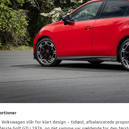
ortioner
a Volkswagen står for klart design – tidløst, afbalancerede propor
ørste Golf GTI i 1976, og det samme var gældende for den første 