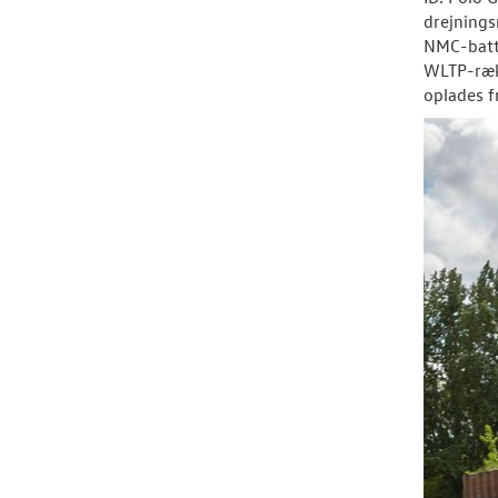
drejnings
NMC-batte
WLTP-rækk
oplades f