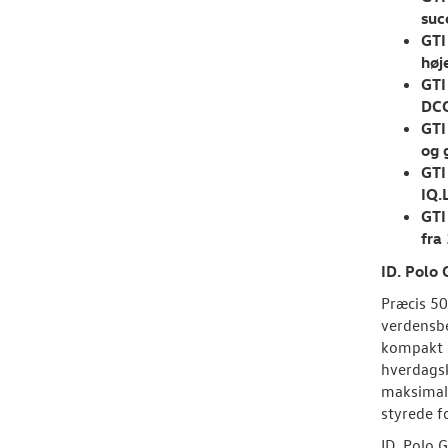
suc
GTI
høj
GTI
DCC
GTI
og 
GTI
IQ.
GTI
fra
ID. Polo 
Præcis 50
verdensbe
kompakt s
hverdagsk
maksimalt
styrede f
ID. Polo 