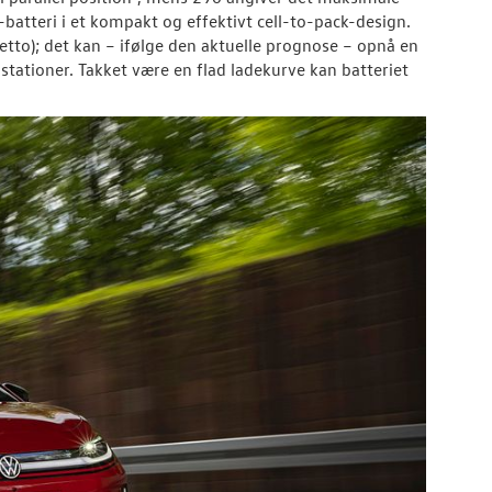
-batteri i et kompakt og effektivt cell-to-pack-design.
tto); det kan – ifølge den aktuelle prognose – opnå en
ationer. Takket være en flad ladekurve kan batteriet