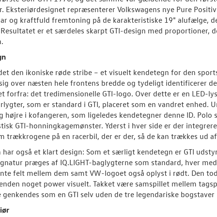
r. Eksteriørdesignet repræsenterer Volkswagens nye Pure Positi
ar og kraftfuld fremtoning på de karakteristiske 19" alufælge, 
 Resultatet er et særdeles skarpt GTI-design med proportioner, de
.
gn
det den ikoniske røde stribe – et visuelt kendetegn for den spor
sig over næsten hele frontens bredde og tydeligt identificerer den
et forfra: det tredimensionelle GTI-logo. Over dette er en LED-l
rlygter, som er standard i GTI, placeret som en vandret enhed. Un
g højre i kofangeren, som ligeledes kendetegner denne ID. Polo 
stisk GTI-honningkagemønster. Yderst i hver side er der integrer
 trækkrogene på en racerbil, der er der, så de kan trækkes ud af
har også et klart design: Som et særligt kendetegn er GTI udstyre
signatur præges af IQ.LIGHT-baglygterne som standard, hver med 
nte felt mellem dem samt VW-logoet også oplyst i rødt. Den tode
enden noget power visuelt. Takket være samspillet mellem tagspoil
 genkendes som en GTI selv uden de tre legendariske bogstaver
iør