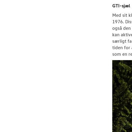
GTI-sjæl
Med sit k
1976. Dis
også den 
kan aktiv
særligt f
tiden for
som en re