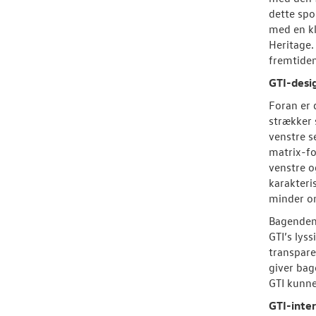
dette spo
med en kl
Heritage.
fremtiden
GTI-desi
Foran er 
strækker 
venstre s
matrix-fo
venstre o
karakteri
minder om
Bagenden 
GTI’s lys
transpare
giver bag
GTI kunne
GTI-inter