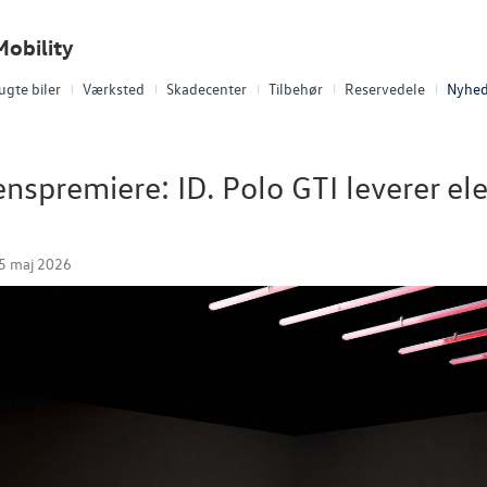
obility
ugte biler
Værksted
Skadecenter
Tilbehør
Reservedele
Nyhed
nspremiere: ID. Polo GTI leverer el
5 maj 2026