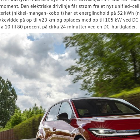
moment. Den elektriske drivlinje får strøm fra et nyt unified-cell
riet (nikkel-mangan-kobolt) har et energiindhold på 52 kWh (ne
evidde på op til 423 km og oplades med op til 105 kW ved DC-st
ra 10 til 80 procent på cirka 24 minutter ved en DC-hurtiglader.