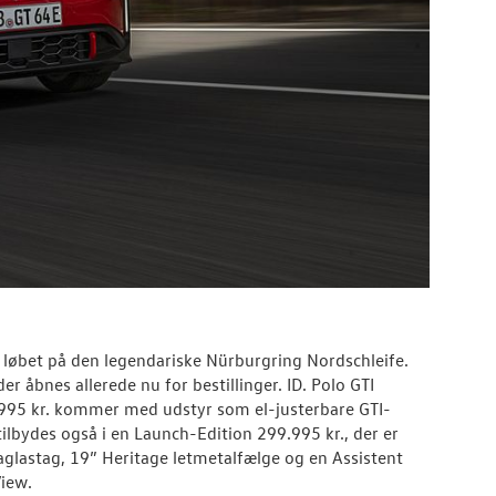
 løbet på den legendariske Nürburgring Nordschleife.
r åbnes allerede nu for bestillinger. ID. Polo GTI
279.995 kr. kommer med udstyr som el-justerbare GTI-
ilbydes også i en Launch-Edition 299.995 kr., der er
astag, 19” Heritage letmetalfælge og en Assistent
View.