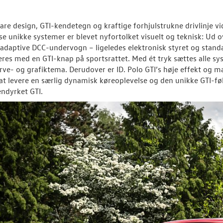
lare design, GTI-kendetegn og kraftige forhjulstrukne drivlinje vi
se unikke systemer er blevet nyfortolket visuelt og teknisk: Ud 
adaptive DCC-undervogn – ligeledes elektronisk styret og stand
eres med en GTI-knap på sportsrattet. Med ét tryk sættes alle syst
arve- og grafiktema. Derudover er ID. Polo GTI’s høje effekt og
 at levere en særlig dynamisk køreoplevelse og den unikke GTI-følel
ndyrket GTI.