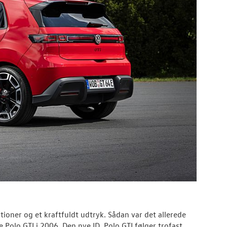
tioner og et kraftfuldt udtryk. Sådan var det allerede
Polo GTI i 2006. Den nye ID. Polo GTI følger trofast