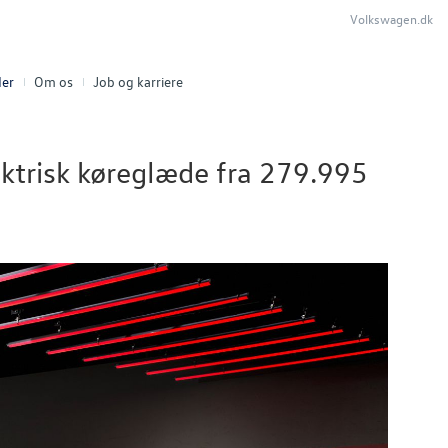
Volkswagen.dk
er
Om os
Job og karriere
ektrisk køreglæde fra 279.995