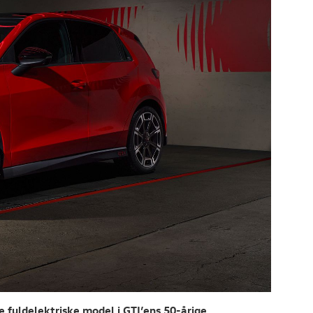
e fuldelektriske model i GTI’ens 50-årige