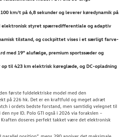
il 100 km/t på 6,8 sekunder og leverer køredynamik på
 elektronisk styret spærredifferentiale og adaptiv
amisk tilstand, og cockpittet vises i et særligt farve-
ard med 19" alufælge, premium sportssæder og
r op til 423 km elektrisk køreglæde, og DC-opladning
 den første fuldelektriske model med den
ekt på 226 hk. Det er en kraftfuld og meget adræt
ch i ordets bedste forstand, men samtidig velegnet til
den nye ID. Polo GTI også i 2026 via forakslen –
raften doseres perfekt takket være det elektronisk
al parallel position”, mens 290 angiver det maksimale