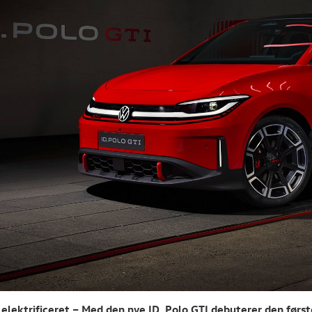
 elektrificeret – Med den nye ID. Polo GTI debuterer den først