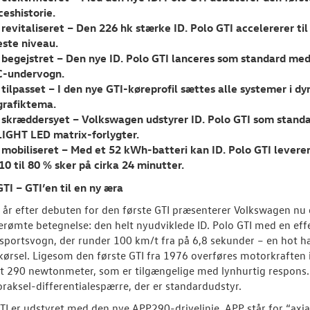
ceshistorie.
 revitaliseret – Den 226 hk stærke ID. Polo GTI accelererer t
este niveau.
 begejstret – Den nye ID. Polo GTI lanceres som standard med
-undervogn.
 tilpasset – I den nye GTI-køreprofil sættes alle systemer i dyn
grafiktema.
 skræddersyet – Volkswagen udstyrer ID. Polo GTI som stand
LIGHT LED matrix-forlygter.
 mobiliseret – Med et 52 kWh-batteri kan ID. Polo GTI levere
 10 til 80 % sker på cirka 24 minutter.
GTI – GTI’en til en ny æra
 år efter debuten for den første GTI præsenterer Volkswagen nu
rømte betegnelse: den helt nyudviklede ID. Polo GTI med en eff
portsvogn, der runder 100 km/t fra på 6,8 sekunder – en hot hat
ørsel. Ligesom den første GTI fra 1976 overføres motorkraften i 
 290 newtonmeter, som er tilgængelige med lynhurtig respons. K
oraksel-differentialespærre, der er standardudstyr.
GTI er udstyret med den nye APP290-drivelinje. APP står for “axi