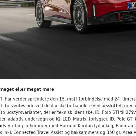
meget eller meget mere
GTI har verdenspremiere den 15. maj i forbindelse med 24-timers
GTI forventes ude ved de danske forhandlere ved årsskiftet, men de
i to udstyrsvarianter, der er teknisk identiske. ID. Polo GTI til 
er, adaptiv undervogn og IQ-LED-Matrix-forlygter. ID. Polo GTI t
udstyret og fx kommer med Harman Kardon lydanlæg, Panoramagl
s inkl. Connected Travel Assist og bakkammera og 360 gr. Area 