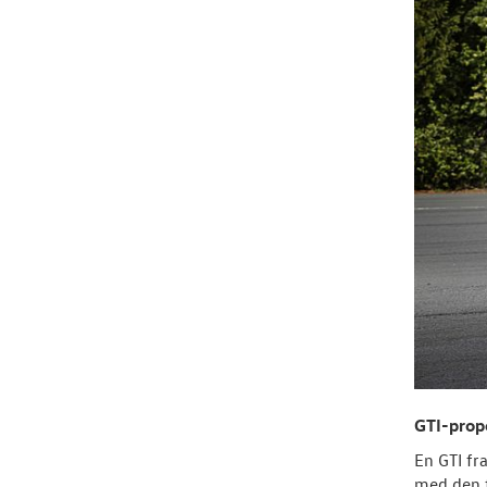
GTI-prop
En GTI fr
med den f